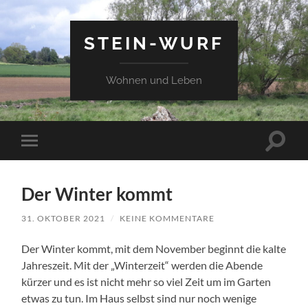
STEIN-WURF
Wohnen und Leben
Suchfe
Mobile-
ein-/a
Menü
ein-/ausblenden
Der Winter kommt
31. OKTOBER 2021
/
KEINE KOMMENTARE
Der Winter kommt, mit dem November beginnt die kalte
Jahreszeit. Mit der „Winterzeit“ werden die Abende
kürzer und es ist nicht mehr so viel Zeit um im Garten
etwas zu tun. Im Haus selbst sind nur noch wenige