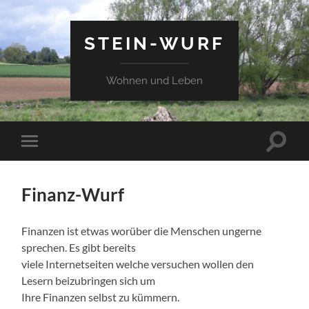
STEIN-WURF
Wohnen und Leben
Suchfe
Mobile-
ein-/a
Menü
ein-/ausblenden
Finanz-Wurf
Finanzen ist etwas worüber die Menschen ungerne
sprechen. Es gibt bereits
viele Internetseiten welche versuchen wollen den
Lesern beizubringen sich um
Ihre Finanzen selbst zu kümmern.