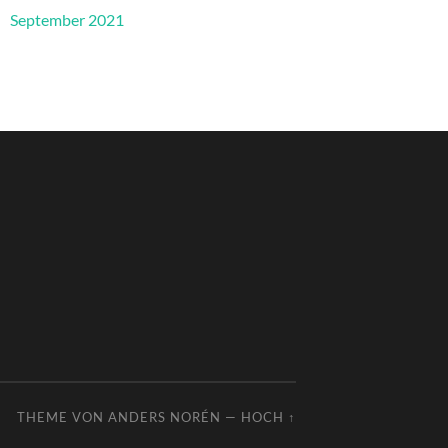
September 2021
THEME VON
ANDERS NORÉN
—
HOCH ↑