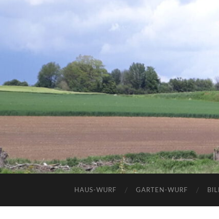
HAUS-WURF
GARTEN-WURF
BI