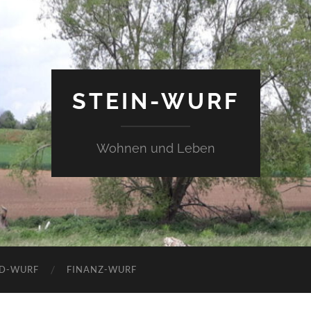
STEIN-WURF
Wohnen und Leben
LD-WURF
FINANZ-WURF